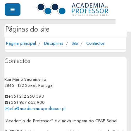
Ir para o conteúdo principal
PAINEL LATERAL
Páginas do site
Página principal
Disciplinas
Site
Contactos
Contactos
Rua Mário Sacramento
2845–122 Seixal, Portugal
☎️+351 212 260 593
☎️+351 967 652 900
✉️info@academiadoprofessor.pt
“Academia do Professor” é a nova imagem do CFAE Seixal.